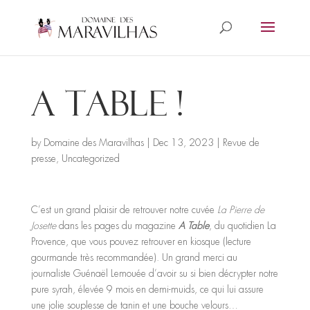
A Table !
by
Domaine des Maravilhas
|
Dec 13, 2023
|
Revue de
presse
,
Uncategorized
C’est un grand plaisir de retrouver notre cuvée
La Pierre de
Josette
dans les pages du magazine
A Table
, du quotidien La
Provence, que vous pouvez retrouver en kiosque (lecture
gourmande très recommandée). Un grand merci au
journaliste Guénaël Lemouée d’avoir su si bien décrypter notre
pure syrah, élevée 9 mois en demi-muids, ce qui lui assure
une jolie souplesse de tanin et une bouche velours…