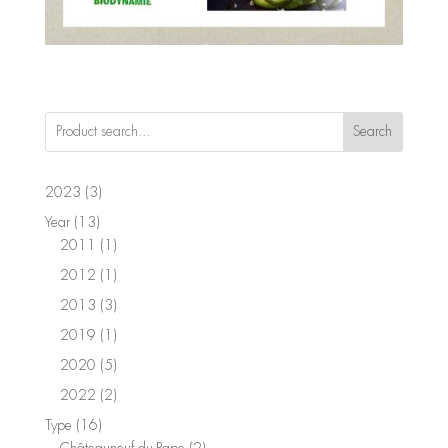
Search
3
2023
3
products
13
Year
13
products
1
2011
1
product
1
2012
1
product
3
2013
3
products
1
2019
1
product
5
2020
5
products
2
2022
2
products
16
Type
16