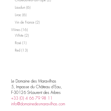
products
2
Châteauneuf-du-Pape
2
products
6
Laudun
6
products
6
Lirac
6
products
2
Vin de France
2
products
16
Wines
16
products
2
White
2
products
1
Rosé
1
product
13
Red
13
products
Le Domaine des Maravilhas
5, Impasse du Château d’Eau,
F-30126 St-Laurent des Arbres
+33 (0) 4 66 79 98 11
info@domainedesmaravilhas.com