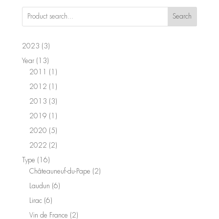
Search
3
2023
3
products
13
Year
13
products
1
2011
1
product
1
2012
1
product
3
2013
3
products
1
2019
1
product
5
2020
5
products
2
2022
2
products
16
Type
16
products
2
Châteauneuf-du-Pape
2
products
6
Laudun
6
products
6
Lirac
6
products
2
Vin de France
2