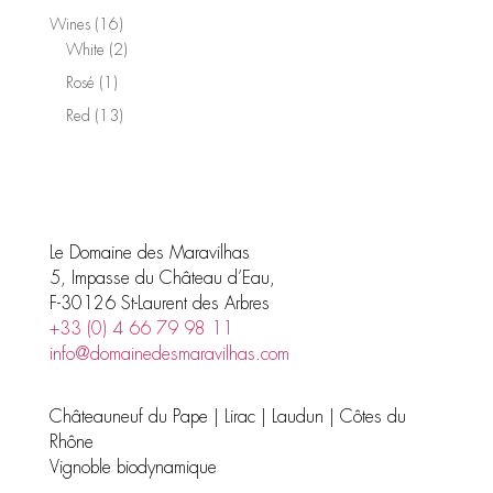
products
16
Wines
16
products
2
White
2
products
1
Rosé
1
product
13
Red
13
products
Le Domaine des Maravilhas
5, Impasse du Château d’Eau,
F-30126 St-Laurent des Arbres
+33 (0) 4 66 79 98 11
info@domainedesmaravilhas.com
Châteauneuf du Pape | Lirac | Laudun | Côtes du
Rhône
Vignoble biodynamique