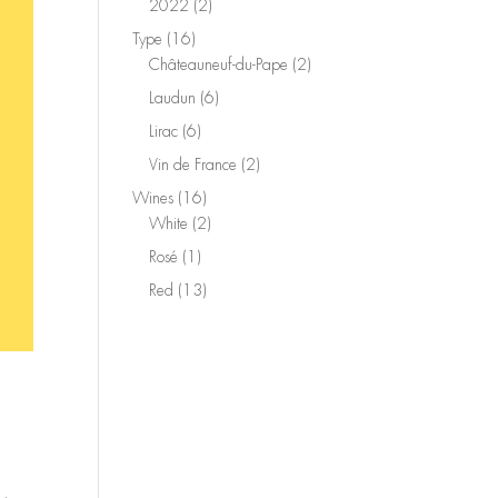
2
2022
2
products
16
Type
16
products
2
Châteauneuf-du-Pape
2
products
6
Laudun
6
products
6
Lirac
6
products
2
Vin de France
2
products
16
Wines
16
products
2
White
2
products
1
Rosé
1
product
13
Red
13
products