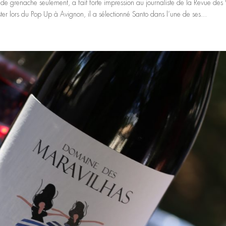
e grenache seulement, a fait forte impression au journaliste de la Revue des 
er lors du Pop Up à Avignon, il a sélectionné Santo dans l’une de ses...