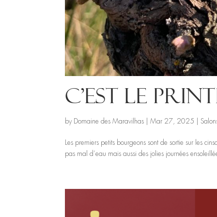
C’est le print
by
Domaine des Maravilhas
|
Mar 27, 2025
|
Salon
Les premiers petits bourgeons sont de sortie sur les cin
pas mal d’eau mais aussi des jolies journées ensoleill