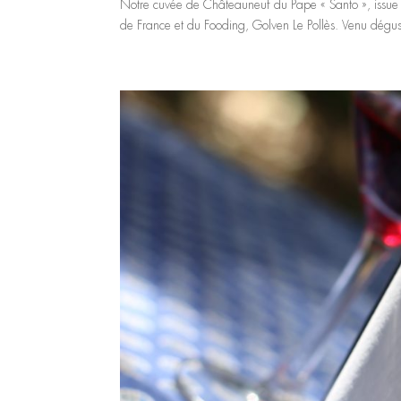
Notre cuvée de Châteauneuf du Pape « Santo », issue d
de France et du Fooding, Golven Le Pollès. Venu dégust