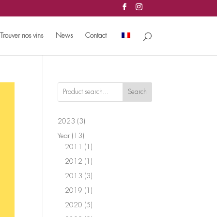
Trouver nos vins
News
Contact
Search
3
2023
3
products
13
Year
13
products
1
2011
1
product
1
2012
1
product
3
2013
3
products
1
2019
1
product
5
2020
5
products