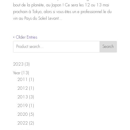
bout de la planète, au Japon ! Ce sera les 12 ou 13 mai
prochain à Tokyo, alors si vous êtes un.e professionnel.le du
vin au Pays du Soleil Levant...
« Older Entries
Search
3
2023
3
products
13
Year
13
products
1
2011
1
product
1
2012
1
product
3
2013
3
products
1
2019
1
product
5
2020
5
products
2
2022
2
products