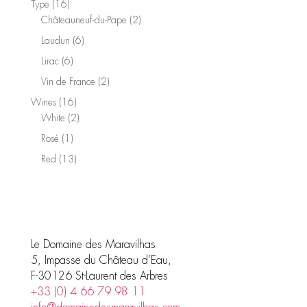
16
Type
16
products
2
Châteauneuf-du-Pape
2
products
6
Laudun
6
products
6
Lirac
6
products
2
Vin de France
2
products
16
Wines
16
products
2
White
2
products
1
Rosé
1
product
13
Red
13
products
Le Domaine des Maravilhas
5, Impasse du Château d’Eau,
F-30126 St-Laurent des Arbres
+33 (0) 4 66 79 98 11