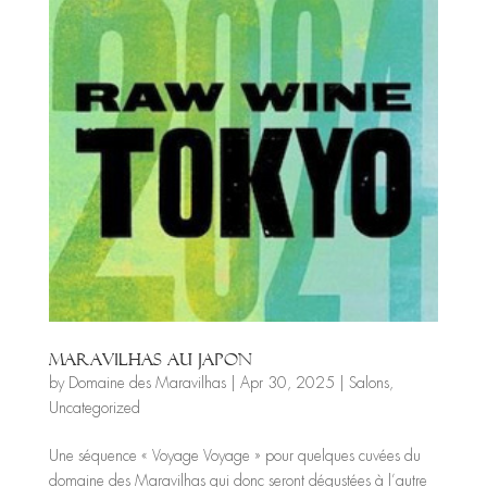
Maravilhas au Japon
by
Domaine des Maravilhas
|
Apr 30, 2025
|
Salons
,
Uncategorized
Une séquence « Voyage Voyage » pour quelques cuvées du
domaine des Maravilhas qui donc seront dégustées à l’autre