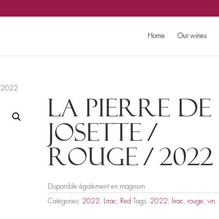
Home
Our wines
 / 2022
La Pierre de
Josette /
Rouge / 2022
Disponible également en magnum
Categories:
2022
,
Lirac
,
Red
Tags:
2022
,
lirac
,
rouge
,
vin