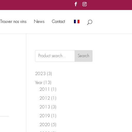
Trouver nos vins
News
Contact
Search
3
2023
3
products
13
Year
13
products
1
2011
1
product
1
2012
1
product
3
2013
3
products
1
2019
1
product
5
2020
5
products