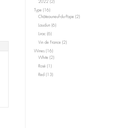
2
2022
2
products
16
Type
16
products
2
Châteauneuf-du-Pape
2
products
6
Laudun
6
products
6
Lirac
6
products
2
Vin de France
2
products
16
Wines
16
products
2
White
2
products
1
Rosé
1
product
13
Red
13
products