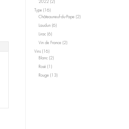
2
2022
2
produits
16
Type
16
produits
2
Châteauneuf-du-Pape
2
produits
6
Laudun
6
produits
6
Lirac
6
produits
2
Vin de France
2
produits
16
Vins
16
produits
2
Blanc
2
produits
1
Rosé
1
produit
13
Rouge
13
produits