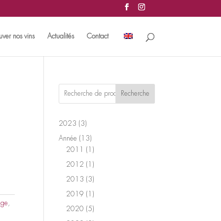
uver nos vins
Actualités
Contact
Recherche
3
2023
3
produits
13
Année
13
produits
1
2011
1
produit
1
2012
1
produit
3
2013
3
produits
1
2019
1
uge
,
produit
5
2020
5
produits