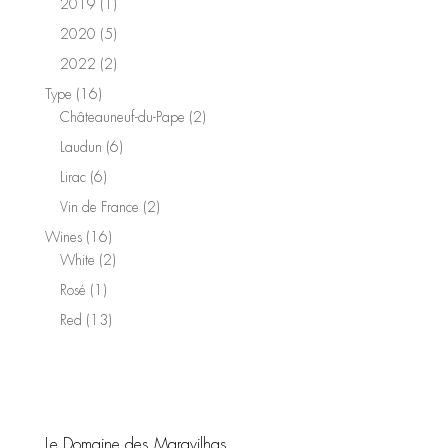
1
2019
1
product
5
2020
5
products
2
2022
2
products
16
Type
16
products
2
Châteauneuf-du-Pape
2
products
6
Laudun
6
products
6
Lirac
6
products
2
Vin de France
2
products
16
Wines
16
products
2
White
2
products
1
Rosé
1
product
13
Red
13
products
Le Domaine des Maravilhas