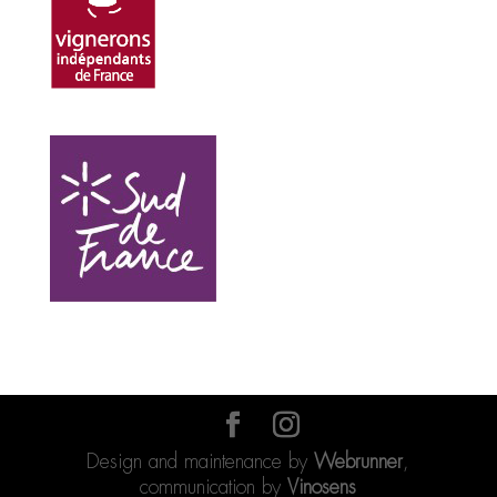
Design and maintenance by
Webrunner
,
communication by
Vinosens