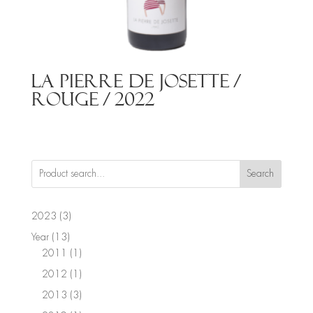
La Pierre de Josette /
Rouge / 2022
Search
3
2023
3
products
13
Year
13
products
1
2011
1
product
1
2012
1
product
3
2013
3
products