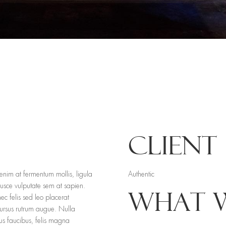
CLIENT
 enim at fermentum mollis, ligula
Authentic
Fusce vulputate sem at sapien.
WHAT 
c felis sed leo placerat
 cursus rutrum augue. Nulla
ncus faucibus, felis magna