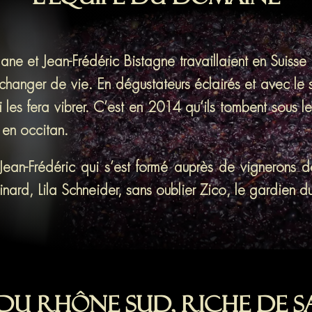
L’équipe du domaine
rgane et Jean-Frédéric Bistagne travaillaient en Suis
e changer de vie. En dégustateurs éclairés et avec le s
les fera vibrer. C’est en 2014 qu’ils tombent sous le
en occitan.
t Jean-Frédéric qui s’est formé auprès de vignerons
nard, Lila Schneider, sans oublier Zico, le gardien 
 du Rhône Sud,
riche de s