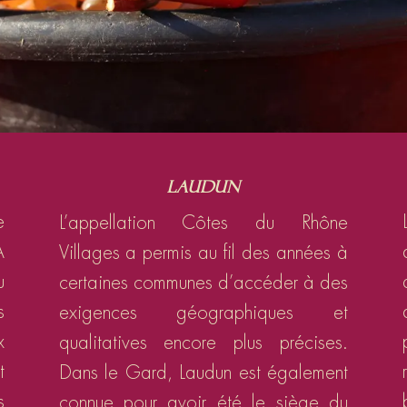
Laudun
e
L’appellation Côtes du Rhône
A
Villages a permis au fil des années à
u
certaines communes d’accéder à des
s
exigences géographiques et
x
qualitatives encore plus précises.
t
Dans le Gard, Laudun est également
s
connue pour avoir été le siège du