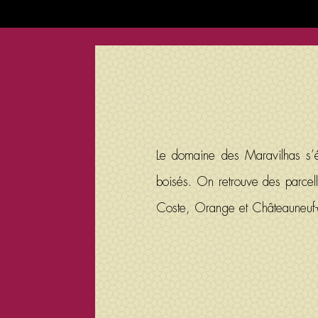
Le domaine des Maravilhas s’é
boisés. On retrouve des parcell
Coste, Orange et Châteauneuf-du-