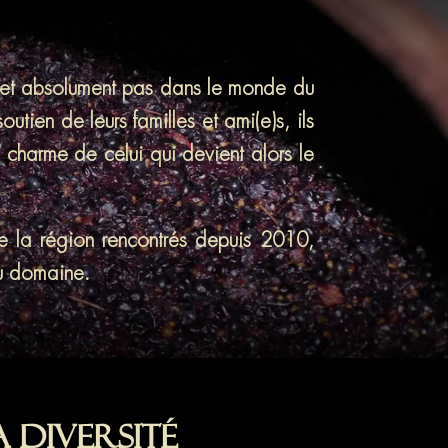
se et absolument pas dans le monde du
outien de leurs familles et ami(e)s, ils
 charme de celui qui devient alors le
 de la région rencontrés depuis 2010,
du domaine.
a diversité