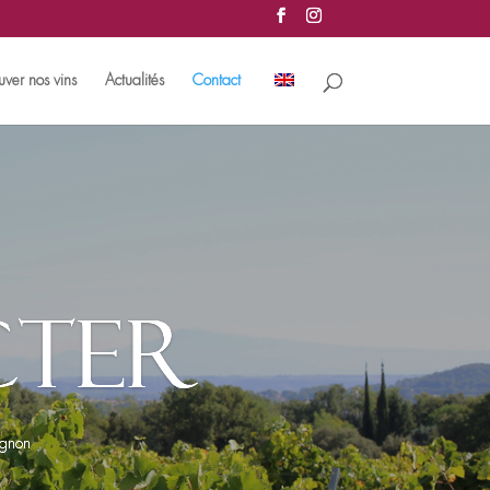
uver nos vins
Actualités
Contact
cter
ignon