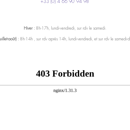
+33 (0) 4 66 90 94 98
Hiver :
8h-17h, lundi-vendredi, sur rdv le samedi.
uillet-août) :
8h-14h , sur rdv après 14h, lundi-vendredi, et sur rdv le samedi-