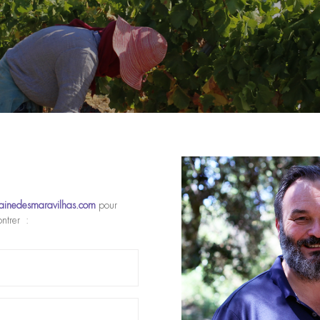
ainedesmaravilhas.com
pour
ontrer :