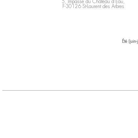
5, Impasse du Château d’Eau,
F-30126 St-Laurent des Arbres
Été (juin-j