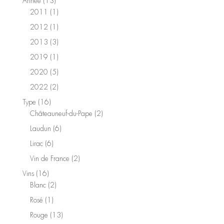
13
Année
13
produits
1
2011
1
produit
1
2012
1
produit
3
2013
3
produits
1
2019
1
produit
5
2020
5
produits
2
2022
2
produits
16
Type
16
produits
2
Châteauneuf-du-Pape
2
produits
6
Laudun
6
produits
6
Lirac
6
produits
2
Vin de France
2
produits
16
Vins
16
produits
2
Blanc
2
produits
1
Rosé
1
produit
13
Rouge
13