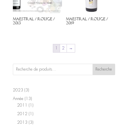
Maestral / Rouge /
Maestral / Rouge /
2013
2019
1
2
→
Recherche
3
2023
3
produits
13
Année
13
produits
1
2011
1
produit
1
2012
1
produit
3
2013
3