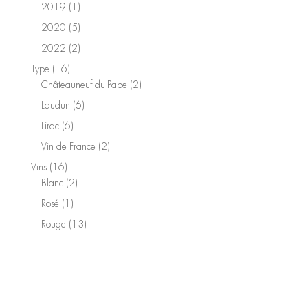
produits
1
2019
1
produit
5
2020
5
produits
2
2022
2
produits
16
Type
16
produits
2
Châteauneuf-du-Pape
2
produits
6
Laudun
6
produits
6
Lirac
6
produits
2
Vin de France
2
produits
16
Vins
16
produits
2
Blanc
2
produits
1
Rosé
1
produit
13
Rouge
13
produits