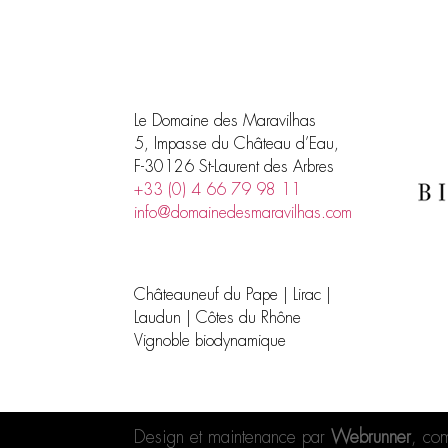
Le Domaine des Maravilhas
5, Impasse du Château d’Eau,
F-30126 St-Laurent des Arbres
+33 (0) 4 66 79 98 11
info@domainedesmaravilhas.com
Châteauneuf du Pape | Lirac |
Laudun | Côtes du Rhône
Vignoble biodynamique
Design et maintenance par
Webrunner
, co