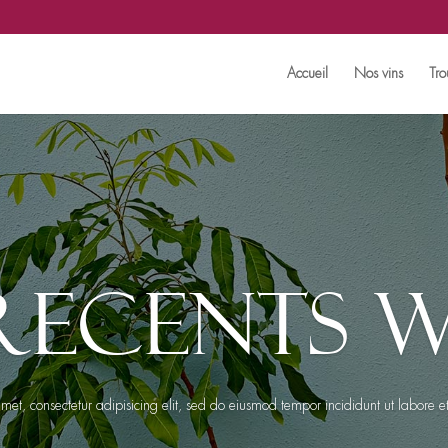
Accueil
Nos vins
Tro
RECENTS 
amet, consectetur adipisicing elit, sed do eiusmod tempor incididunt ut labore 