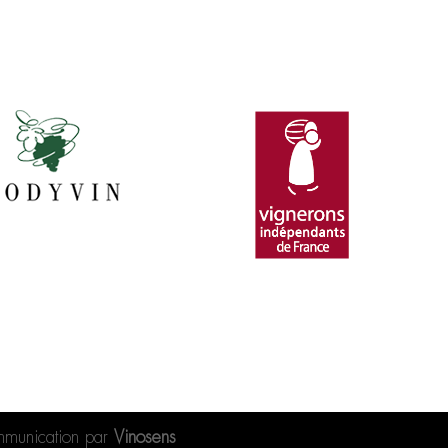
mmunication par
Vinosens