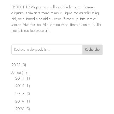
PROJECT 12 Aliquam convallis sollicitudin purus. Praesent
aliquam, enim at fermentum mollis, ligula massa adipiscing
nisl, ac euismod nibh nisl eu lectus. Fusce vulputate sem at
sapien. Vivamus leo. Aliquam euismod libero eu enim. Nulla
nec felis sed leo placerat...
Recherche
3
2023
3
produits
13
Année
13
produits
1
2011
1
produit
1
2012
1
produit
3
2013
3
produits
1
2019
1
produit
5
2020
5