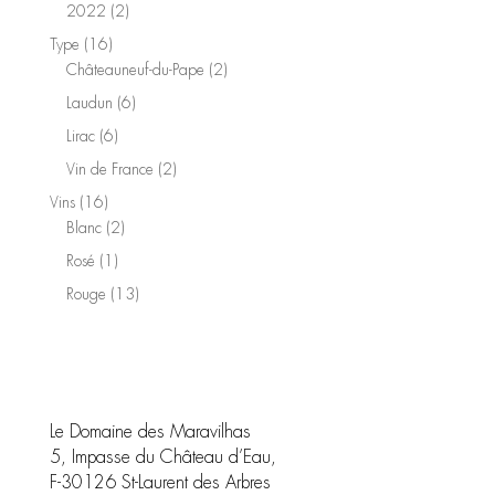
produits
2
2022
2
produits
16
Type
16
produits
2
Châteauneuf-du-Pape
2
produits
6
Laudun
6
produits
6
Lirac
6
produits
2
Vin de France
2
produits
16
Vins
16
produits
2
Blanc
2
produits
1
Rosé
1
produit
13
Rouge
13
produits
Le Domaine des Maravilhas
5, Impasse du Château d’Eau,
F-30126 St-Laurent des Arbres