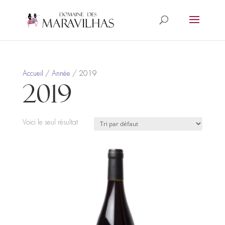
Accueil
/
Année
/ 2019
2019
Voici le seul résultat