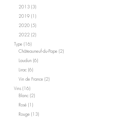
produit
3
2013
3
produits
1
2019
1
produit
5
2020
5
produits
2
2022
2
produits
16
Type
16
produits
2
Châteauneuf-du-Pape
2
produits
6
Laudun
6
produits
6
Lirac
6
produits
2
Vin de France
2
produits
16
Vins
16
produits
2
Blanc
2
produits
1
Rosé
1
produit
13
Rouge
13
produits