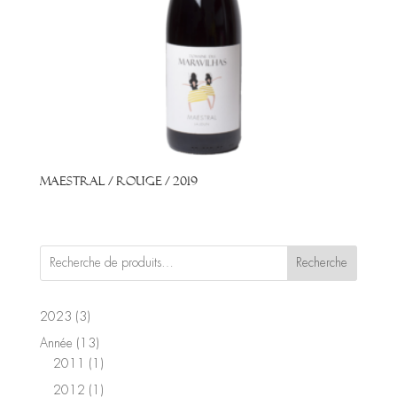
Maestral / Rouge / 2019
Recherche
3
2023
3
produits
13
Année
13
produits
1
2011
1
produit
1
2012
1