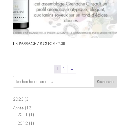
Le Passage / Rouge / 2011
1
2
→
Recherche
3
2023
3
produits
13
Année
13
produits
1
2011
1
produit
1
2012
1