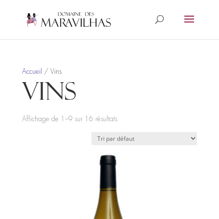
Accueil
/ Vins
Vins
Affichage de 1–9 sur 16 résultats