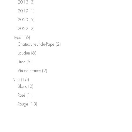
produit
3
2013
3
produits
1
2019
1
produit
5
2020
5
produits
2
2022
2
produits
16
Type
16
produits
2
Châteauneuf-du-Pape
2
produits
6
Laudun
6
produits
6
Lirac
6
produits
2
Vin de France
2
produits
16
Vins
16
produits
2
Blanc
2
produits
1
Rosé
1
produit
13
Rouge
13
produits