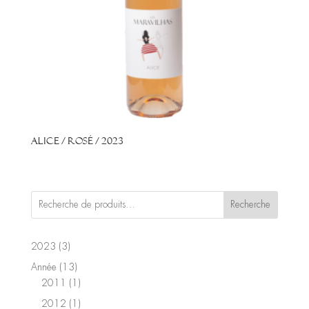
Alice / Rosé / 2023
Recherche
3
2023
3
produits
13
Année
13
produits
1
2011
1
produit
1
2012
1