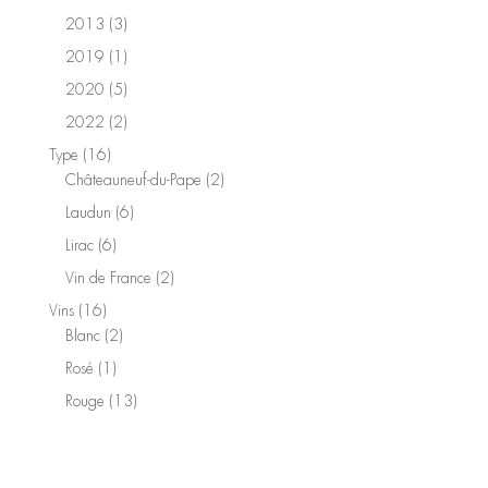
produit
3
2013
3
produits
1
2019
1
produit
5
2020
5
produits
2
2022
2
produits
16
Type
16
produits
2
Châteauneuf-du-Pape
2
produits
6
Laudun
6
produits
6
Lirac
6
produits
2
Vin de France
2
produits
16
Vins
16
produits
2
Blanc
2
produits
1
Rosé
1
produit
13
Rouge
13
produits