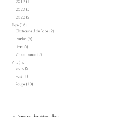
1
2019
1
produit
5
2020
5
produits
2
2022
2
produits
16
Type
16
produits
2
Châteauneuf-du-Pape
2
produits
6
Laudun
6
produits
6
Lirac
6
produits
2
Vin de France
2
produits
16
Vins
16
produits
2
Blanc
2
produits
1
Rosé
1
produit
13
Rouge
13
produits
Le Domaine des Maravilhas