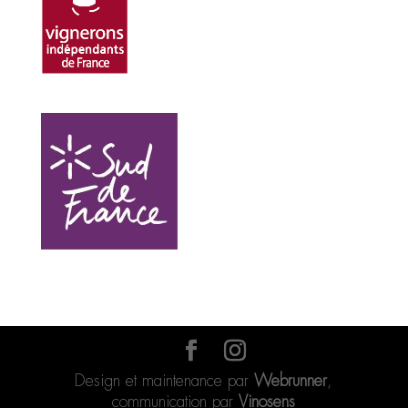
Design et maintenance par
Webrunner
,
communication par
Vinosens