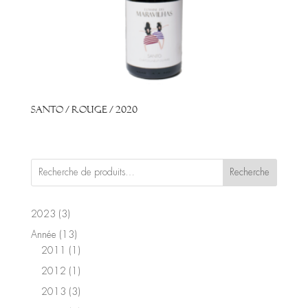
Santo / Rouge / 2020
Recherche
3
2023
3
produits
13
Année
13
produits
1
2011
1
produit
1
2012
1
produit
3
2013
3
produits