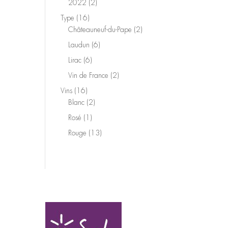
2
2022
2
produits
16
Type
16
produits
2
Châteauneuf-du-Pape
2
produits
6
Laudun
6
produits
6
Lirac
6
produits
2
Vin de France
2
produits
16
Vins
16
produits
2
Blanc
2
produits
1
Rosé
1
produit
13
Rouge
13
produits