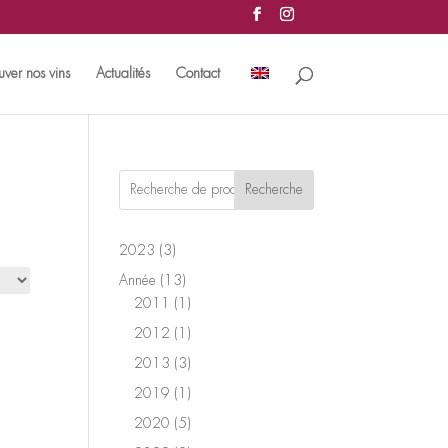
uver nos vins
Actualités
Contact
Recherche
3
2023
3
produits
13
Année
13
produits
1
2011
1
produit
1
2012
1
produit
3
2013
3
produits
1
2019
1
produit
5
2020
5
produits