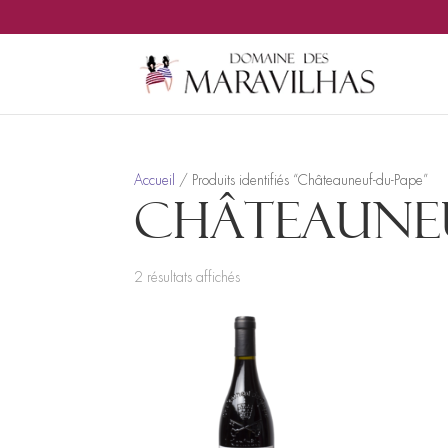
Accueil
/ Produits identifiés “Châteauneuf-du-Pape”
Châteauneu
2 résultats affichés