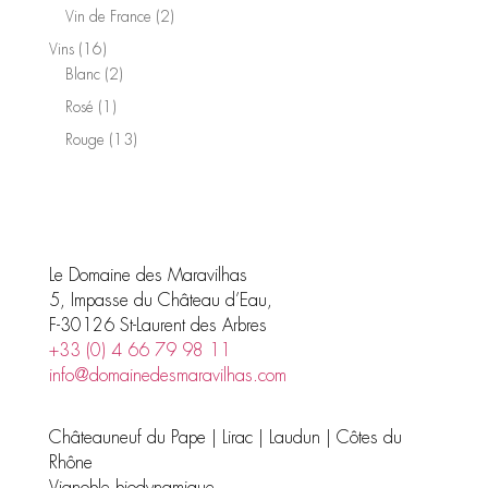
produits
2
Vin de France
2
produits
16
Vins
16
produits
2
Blanc
2
produits
1
Rosé
1
produit
13
Rouge
13
produits
Le Domaine des Maravilhas
5, Impasse du Château d’Eau,
F-30126 St-Laurent des Arbres
+33 (0) 4 66 79 98 11
info@domainedesmaravilhas.com
Châteauneuf du Pape | Lirac | Laudun | Côtes du
Rhône