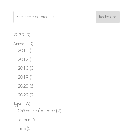
Recherche
3
2023
3
produits
13
Année
13
produits
1
2011
1
produit
1
2012
1
produit
3
2013
3
produits
1
2019
1
produit
5
2020
5
produits
2
2022
2
produits
16
Type
16
produits
2
Châteauneuf-du-Pape
2
produits
6
Laudun
6
produits
6
Lirac
6