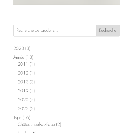
Recherche
3
2023
3
produits
13
Année
13
produits
1
2011
1
produit
1
2012
1
produit
3
2013
3
produits
1
2019
1
produit
5
2020
5
produits
2
2022
2
produits
16
Type
16
produits
2
Châteauneuf-du-Pape
2
produits