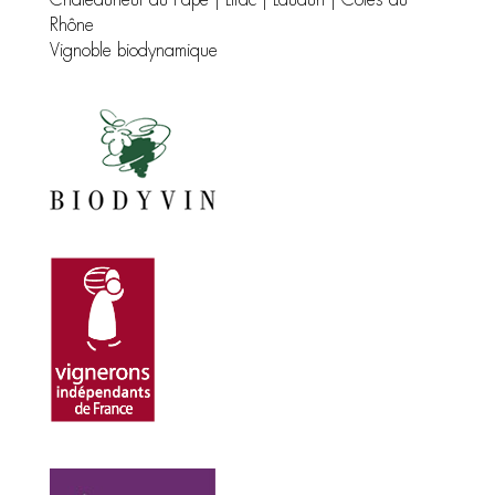
Châteauneuf du Pape | Lirac | Laudun | Côtes du
Rhône
Vignoble biodynamique