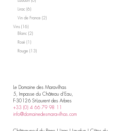
6
Laudun
6
produits
6
Lirac
6
produits
2
Vin de France
2
produits
16
Vins
16
produits
2
Blanc
2
produits
1
Rosé
1
produit
13
Rouge
13
produits
Le Domaine des Maravilhas
5, Impasse du Château d’Eau,
F-30126 St-Laurent des Arbres
+33 (0) 4 66 79 98 11
info@domainedesmaravilhas.com