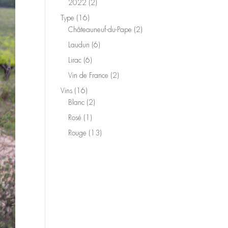
2
2022
2
produits
16
Type
16
produits
2
Châteauneuf-du-Pape
2
produits
6
Laudun
6
produits
6
Lirac
6
produits
2
Vin de France
2
produits
16
Vins
16
produits
2
Blanc
2
produits
1
Rosé
1
produit
13
Rouge
13
produits