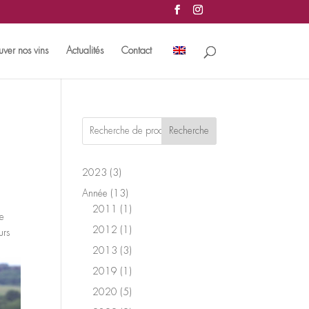
uver nos vins
Actualités
Contact
Recherche
3
2023
3
produits
13
Année
13
produits
1
2011
1
de
produit
1
2012
1
urs
produit
3
2013
3
produits
1
2019
1
produit
5
2020
5
produits