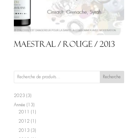
Maestral / Rouge / 2013
Recherche
3
2023
3
produits
13
Année
13
produits
1
2011
1
produit
1
2012
1
produit
3
2013
3
produits