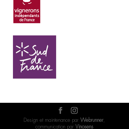
Design et maintenance par
Webrunner
,
communication par
Vinosens