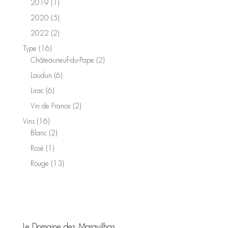
1
2019
1
produit
5
2020
5
produits
2
2022
2
produits
16
Type
16
produits
2
Châteauneuf-du-Pape
2
produits
6
Laudun
6
produits
6
Lirac
6
produits
2
Vin de France
2
produits
16
Vins
16
produits
2
Blanc
2
produits
1
Rosé
1
produit
13
Rouge
13
produits
Le Domaine des Maravilhas