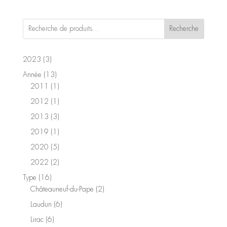
Recherche
3
2023
3
produits
13
Année
13
produits
1
2011
1
produit
1
2012
1
produit
3
2013
3
produits
1
2019
1
produit
5
2020
5
produits
2
2022
2
produits
16
Type
16
produits
2
Châteauneuf-du-Pape
2
produits
6
Laudun
6
produits
6
Lirac
6