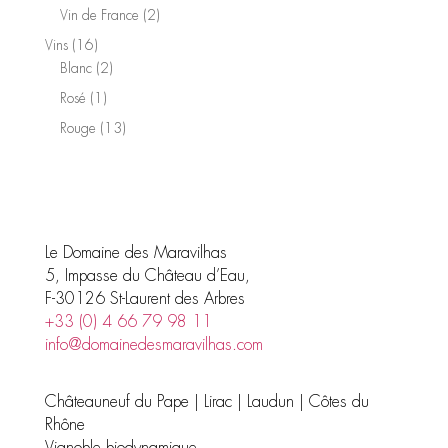
produits
2
Vin de France
2
produits
16
Vins
16
produits
2
Blanc
2
produits
1
Rosé
1
produit
13
Rouge
13
produits
Le Domaine des Maravilhas
5, Impasse du Château d’Eau,
F-30126 St-Laurent des Arbres
+33 (0) 4 66 79 98 11
info@domainedesmaravilhas.com
Châteauneuf du Pape | Lirac | Laudun | Côtes du
Rhône