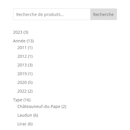
Recherche
3
2023
3
produits
13
Année
13
1
produits
2011
1
produit
1
2012
1
produit
3
2013
3
produits
1
2019
1
produit
5
2020
5
produits
2
2022
2
produits
16
Type
16
produits
2
Châteauneuf-du-Pape
2
produits
6
Laudun
6
produits
6
Lirac
6