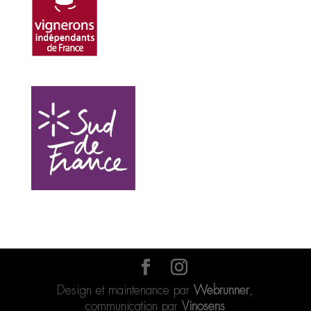
Design et maintenance par
Webrunner
,
communication par
Vinosens