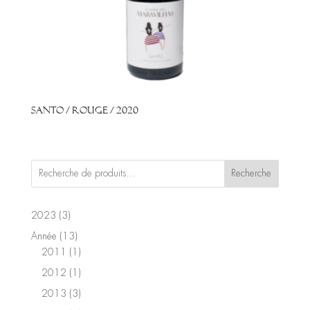
Santo / Rouge / 2020
Recherche
3
2023
3
produits
13
Année
13
produits
1
2011
1
produit
1
2012
1
produit
3
2013
3
produits