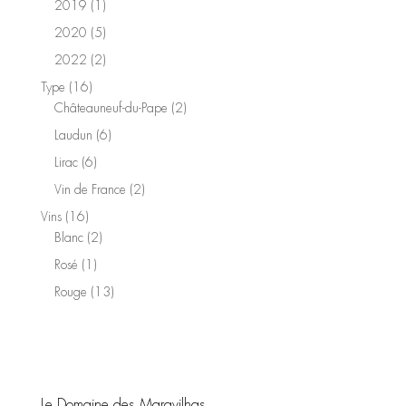
1
2019
1
produit
5
2020
5
produits
2
2022
2
produits
16
Type
16
produits
2
Châteauneuf-du-Pape
2
produits
6
Laudun
6
produits
6
Lirac
6
produits
2
Vin de France
2
produits
16
Vins
16
produits
2
Blanc
2
produits
1
Rosé
1
produit
13
Rouge
13
produits
Le Domaine des Maravilhas